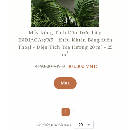
Máy Xông Tinh Dầu Trực Tiếp
INDIACA🌿X5 _ Điều Khiển Bằng Điện
Thoại - Diện Tích Toả Hương 20 m² - 25
m²
419.000 VND
403.000 VND
Mua
1
Sản phẩm trên mỗi trang: