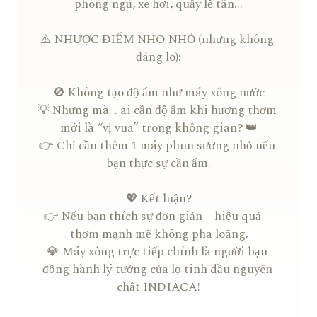
phòng ngủ, xe hơi, quầy lễ tân...

⚠️ NHƯỢC ĐIỂM NHO NHỎ (nhưng không 
đáng lo):

🚫 Không tạo độ ẩm như máy xông nước

💡 Nhưng mà... ai cần độ ẩm khi hương thơm 
mới là “vị vua” trong không gian? 👑

👉 Chỉ cần thêm 1 máy phun sương nhỏ nếu 
bạn thực sự cần ẩm.

💖 Kết luận?

👉 Nếu bạn thích sự đơn giản – hiệu quả – 
thơm mạnh mẽ không pha loãng,

💎 Máy xông trực tiếp chính là người bạn 
đồng hành lý tưởng của lọ tinh dầu nguyên 
chất INDIACA!