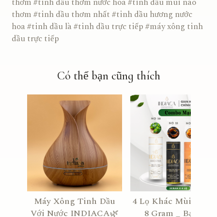
thơm #tinh dầu thơm nước hoa #tinh dầu mùi nào
thơm #tinh dầu thơm nhất #tinh dầu hương nước
hoa #tinh dầu là #tinh dầu trực tiếp #máy xông tinh
dầu trực tiếp
Có thể bạn cũng thích
Máy Xông Tinh Dầu
4 Lọ Khác Mùi No 38
Với Nước INDIACA🌿
8 Gram _ Bạc Hà,