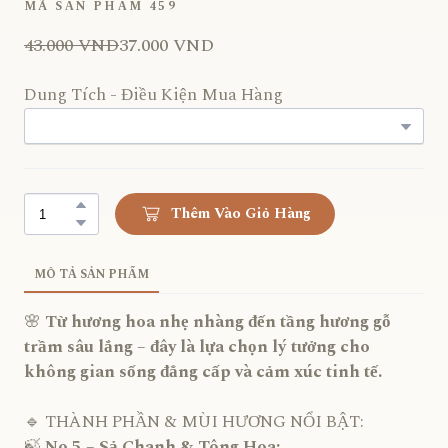
MÃ SẢN PHẨM 459
43.000 VND
37.000 VND
Dung Tích - Điều Kiện Mua Hàng
Thêm Vào Giỏ Hàng
MÔ TẢ SẢN PHẨM
🌸
Từ hương hoa nhẹ nhàng đến tầng hương gỗ
trầm sâu lắng – đây là lựa chọn lý tưởng cho
không gian sống đẳng cấp và cảm xúc tinh tế.
🔹 THÀNH PHẦN & MÙI HƯƠNG NỔI BẬT:
🍃
No.5 – Sả Chanh & Tông Hoa: