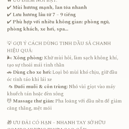
🔥 ƯU ĐIỂM NỔI BẬT:
✔️
Mùi hương mạnh, lan tỏa nhanh
✔️
Lưu hương lâu từ 7 – 9 tiếng
✔️
Phù hợp với nhiều không gian: phòng ngủ,
phòng khách, xe hơi, spa...
💡 GỢI Ý CÁCH DÙNG TINH DẦU SẢ CHANH
HIỆU QUẢ:
🌬️
Xông phòng:
Khử mùi hôi, làm sạch không khí,
tạo sự thoải mái tinh thần
🚗
Dùng cho xe hơi:
Loại bỏ mùi khó chịu, giữ đầu
óc tỉnh táo khi lái xe
🦟
Đuổi muỗi & côn trùng:
Nhỏ vài giọt vào máy
khuếch tán hoặc đèn xông
💆
Massage thư giãn:
Pha loãng với dầu nền để giảm
căng thẳng, mệt mỏi
🎁 ƯU ĐÃI CÓ HẠN – NHANH TAY SỞ HỮU