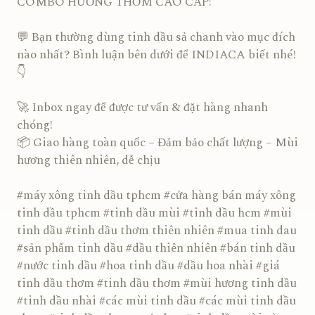
COMBO HƯƠNG THƠM CAO CẤP!
💬 Bạn thường dùng tinh dầu sả chanh vào mục đích
nào nhất? Bình luận bên dưới để INDIACA biết nhé!
👇
🚀 Inbox ngay để được tư vấn & đặt hàng nhanh
chóng!
📦 Giao hàng toàn quốc – Đảm bảo chất lượng – Mùi
hương thiên nhiên, dễ chịu
#máy xông tinh dầu tphcm #cửa hàng bán máy xông
tinh dầu tphcm #tinh dầu mùi #tinh dầu hcm #mùi
tinh dầu #tinh dầu thơm thiên nhiên #mua tinh dau
#sản phẩm tinh dầu #dầu thiên nhiên #bán tinh dầu
#nước tinh dầu #hoa tinh dầu #dầu hoa nhài #giá
tinh dầu thơm #tinh dầu thơm #mùi hương tinh dầu
#tinh dầu nhài #các mùi tinh dầu #các mùi tinh dầu