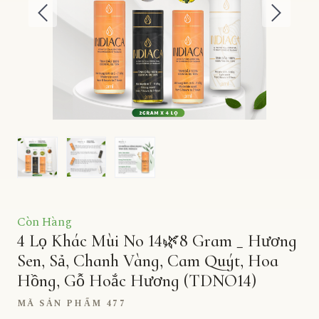
Còn Hàng
4 Lọ Khác Mùi No 14🌿8 Gram _ Hương
Sen, Sả, Chanh Vàng, Cam Quýt, Hoa
Hồng, Gỗ Hoắc Hương
(TDNO14)
MÃ SẢN PHẨM 477