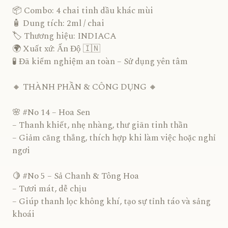
📦 Combo: 4 chai tinh dầu khác mùi
🧴 Dung tích: 2ml / chai
🏷️ Thương hiệu: INDIACA
🌍 Xuất xứ: Ấn Độ 🇮🇳
🧪 Đã kiểm nghiệm an toàn – Sử dụng yên tâm
🔸 THÀNH PHẦN & CÔNG DỤNG 🔸
🌸 #No 14 – Hoa Sen
– Thanh khiết, nhẹ nhàng, thư giãn tinh thần
– Giảm căng thẳng, thích hợp khi làm việc hoặc nghỉ
ngơi
🍋 #No 5 – Sả Chanh & Tông Hoa
– Tươi mát, dễ chịu
– Giúp thanh lọc không khí, tạo sự tỉnh táo và sảng
khoái