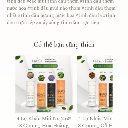
tinh dầu #các mùi tinh dầu thơm #tinh dầu thơm
nước hoa #tinh dầu mùi nào thơm #tinh dầu thơm
nhất #tinh dầu hương nước hoa #tinh dầu là #tinh
dầu trực tiếp #máy xông tinh dầu trực tiếp
Có thể bạn cũng thích
4 Lọ Khác Mùi No 25🌿
4 Lọ Khác Mùi No 49
8 Gram _ Hoa Hoàng
8 Gram _ Gỗ Hổ Phác