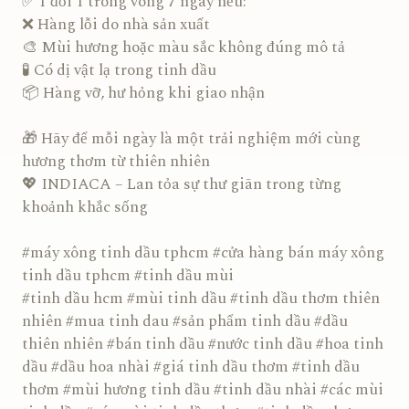
✅ 1 đổi 1 trong vòng 7 ngày nếu:
❌ Hàng lỗi do nhà sản xuất
🎨 Mùi hương hoặc màu sắc không đúng mô tả
🧪 Có dị vật lạ trong tinh dầu
📦 Hàng vỡ, hư hỏng khi giao nhận
🎁 Hãy để mỗi ngày là một trải nghiệm mới cùng
hương thơm từ thiên nhiên
💖 INDIACA – Lan tỏa sự thư giãn trong từng
khoảnh khắc sống
#máy xông tinh dầu tphcm #cửa hàng bán máy xông
tinh dầu tphcm #tinh dầu mùi
#tinh dầu hcm #mùi tinh dầu #tinh dầu thơm thiên
nhiên #mua tinh dau #sản phẩm tinh dầu #dầu
thiên nhiên #bán tinh dầu #nước tinh dầu #hoa tinh
dầu #dầu hoa nhài #giá tinh dầu thơm #tinh dầu
thơm #mùi hương tinh dầu #tinh dầu nhài #các mùi