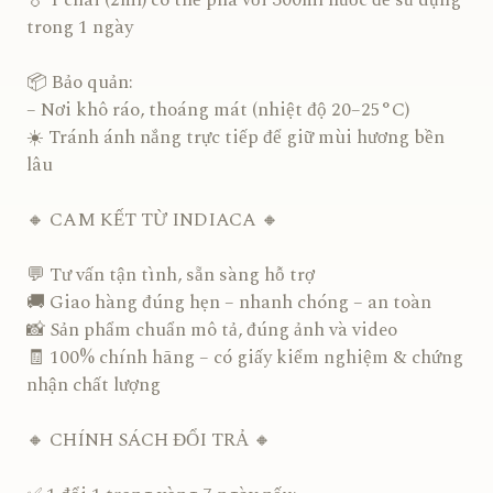
💧 1 chai (2ml) có thể pha với 300ml nước để sử dụng
trong 1 ngày
📦 Bảo quản:
– Nơi khô ráo, thoáng mát (nhiệt độ 20–25°C)
☀️ Tránh ánh nắng trực tiếp để giữ mùi hương bền
lâu
🔸 CAM KẾT TỪ INDIACA 🔸
💬 Tư vấn tận tình, sẵn sàng hỗ trợ
🚚 Giao hàng đúng hẹn – nhanh chóng – an toàn
📸 Sản phẩm chuẩn mô tả, đúng ảnh và video
🧾 100% chính hãng – có giấy kiểm nghiệm & chứng
nhận chất lượng
🔸 CHÍNH SÁCH ĐỔI TRẢ 🔸