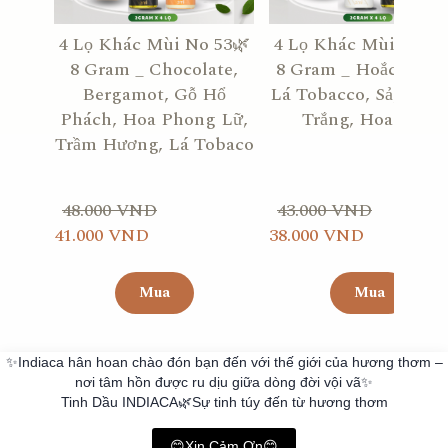
4 Lọ Khác Mùi No 53🌿
4 Lọ Khác Mùi No 33
8 Gram _ Chocolate,
8 Gram _ Hoắc Hươn
Bergamot, Gỗ Hổ
Lá Tobacco, Sả, Hoa 
Phách, Hoa Phong Lữ,
Trắng, Hoa Bưởi
Trầm Hương, Lá Tobaco
48.000 VND
43.000 VND
41.000 VND
38.000 VND
Mua
Mua
✨Indiaca hân hoan chào đón bạn đến với thế giới của hương thơm –
nơi tâm hồn được ru dịu giữa dòng đời vội vã✨
Tinh Dầu INDIACA🌿Sự tinh túy đến từ hương thơm
😊Xin Cảm Ơn😊