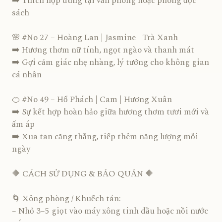
➡️ Thích hợp dùng tại văn phòng hoặc phòng đọc
sách
🌸 #No 27 – Hoàng Lan | Jasmine | Trà Xanh
➡️ Hương thơm nữ tính, ngọt ngào và thanh mát
➡️ Gợi cảm giác nhẹ nhàng, lý tưởng cho không gian
cá nhân
🍊 #No 49 – Hổ Phách | Cam | Hương Xuân
➡️ Sự kết hợp hoàn hảo giữa hương thơm tươi mới và
ấm áp
➡️ Xua tan căng thẳng, tiếp thêm năng lượng mỗi
ngày
🔶 CÁCH SỬ DỤNG & BẢO QUẢN 🔶
🌀 Xông phòng / Khuếch tán:
– Nhỏ 3–5 giọt vào máy xông tinh dầu hoặc nồi nước