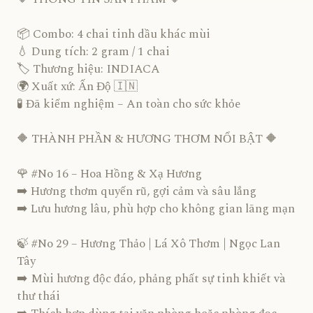
📦 Combo: 4 chai tinh dầu khác mùi
💧 Dung tích: 2 gram / 1 chai
🏷️ Thương hiệu: INDIACA
🌍 Xuất xứ: Ấn Độ 🇮🇳
🧪 Đã kiểm nghiệm – An toàn cho sức khỏe
🔶 THÀNH PHẦN & HƯƠNG THƠM NỔI BẬT 🔶
🌹 #No 16 – Hoa Hồng & Xạ Hương
➡️ Hương thơm quyến rũ, gợi cảm và sâu lắng
➡️ Lưu hương lâu, phù hợp cho không gian lãng mạn
🍃 #No 29 – Hương Thảo | Lá Xô Thơm | Ngọc Lan
Tây
➡️ Mùi hương độc đáo, phảng phất sự tinh khiết và
thư thái