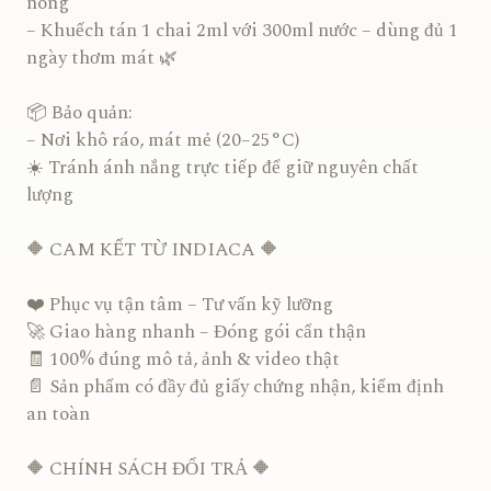
nóng
– Khuếch tán 1 chai 2ml với 300ml nước – dùng đủ 1
ngày thơm mát 🌿
📦 Bảo quản:
– Nơi khô ráo, mát mẻ (20–25°C)
☀️ Tránh ánh nắng trực tiếp để giữ nguyên chất
lượng
🔶 CAM KẾT TỪ INDIACA 🔶
❤️ Phục vụ tận tâm – Tư vấn kỹ lưỡng
🚀 Giao hàng nhanh – Đóng gói cẩn thận
🧾 100% đúng mô tả, ảnh & video thật
📄 Sản phẩm có đầy đủ giấy chứng nhận, kiểm định
an toàn
🔶 CHÍNH SÁCH ĐỔI TRẢ 🔶