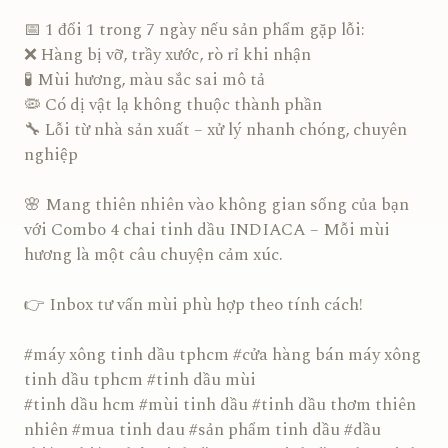
📅 1 đổi 1 trong 7 ngày nếu sản phẩm gặp lỗi:
❌ Hàng bị vỡ, trầy xước, rò rỉ khi nhận
🧪 Mùi hương, màu sắc sai mô tả
🦠 Có dị vật lạ không thuộc thành phần
🔧 Lỗi từ nhà sản xuất – xử lý nhanh chóng, chuyên
nghiệp
🌸 Mang thiên nhiên vào không gian sống của bạn
với Combo 4 chai tinh dầu INDIACA – Mỗi mùi
hương là một câu chuyện cảm xúc.
👉 Inbox tư vấn mùi phù hợp theo tính cách!
#máy xông tinh dầu tphcm #cửa hàng bán máy xông
tinh dầu tphcm #tinh dầu mùi
#tinh dầu hcm #mùi tinh dầu #tinh dầu thơm thiên
nhiên #mua tinh dau #sản phẩm tinh dầu #dầu