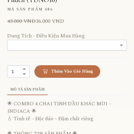
MÃ SẢN PHẨM 486
43.000 VND
36.000 VND
Dung Tích - Điều Kiện Mua Hàng
Thêm Vào Giỏ Hàng
MÔ TẢ SẢN PHẨM
🌟 COMBO 4 CHAI TINH DẦU KHÁC MÙI –
INDIACA 🌟
💧 Tinh tế – Độc đáo – Đậm chất riêng
🔶 THÔNG TIN SẢN PHẨM 🔶