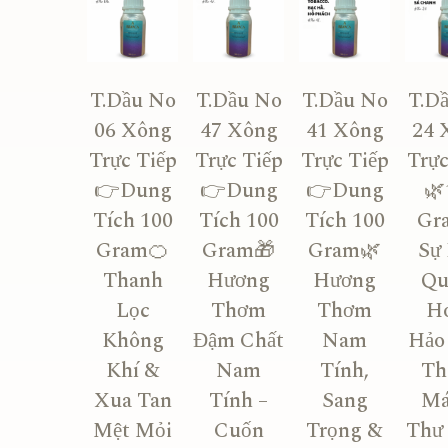
T.Dầu No
T.Dầu No
T.Dầu No
T.D
06 Xông
47 Xông
41 Xông
24 
Trực Tiếp
Trực Tiếp
Trực Tiếp
Trực
👉Dung
👉Dung
👉Dung
🌿
Tích 100
Tích 100
Tích 100
Gr
Gram🍊
Gram🎁
Gram🌿
Sự
Thanh
Hương
Hương
Qu
Lọc
Thơm
Thơm
H
Không
Đậm Chất
Nam
Hảo
Khí &
Nam
Tính,
Th
Xua Tan
Tính –
Sang
Má
Mệt Mỏi
Cuốn
Trọng &
Thư 