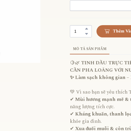
Thêm Và
MÔ TẢ SẢN PHẨM
🍋🌿
TINH DẦU TRỰC TIẾ
CẦN PHA LOÃNG VỚI N
✨ Làm sạch không gian – 
💚 Vì sao bạn sẽ yêu thích
✔
Mùi hương mạnh mẽ & t
năng lượng tích cực.
✔
Kháng khuẩn, thanh lọ
khỏe gia đình.
✔
Xua đuổi muỗi & côn tr