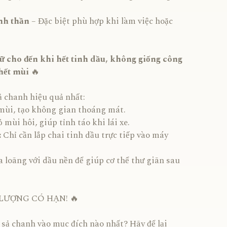
inh thần
– Đặc biệt phù hợp khi làm việc hoặc
ữ cho đến khi hết tinh dầu, không giống công
 hết mùi
🔥
ả chanh hiệu quả nhất:
mùi, tạo không gian thoáng mát.
ỏ mùi hôi, giúp tỉnh táo khi lái xe.
:
Chỉ cần lắp chai tinh dầu trực tiếp vào máy
 loãng với dầu nền để giúp cơ thể thư giãn sau
 LƯỢNG CÓ HẠN! 🔥
 sả chanh vào mục đích nào nhất? Hãy để lại