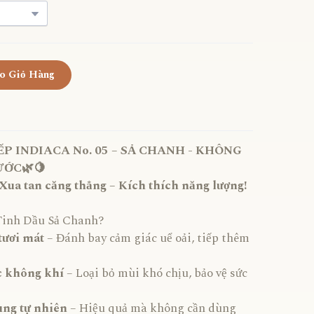
o Giỏ Hàng
P INDIACA No. 05 – SẢ CHANH - KHÔNG
ƯỚC🌿🍋
Xua tan căng thẳng – Kích thích năng lượng!
 Tinh Dầu Sả Chanh?
ươi mát
– Đánh bay cảm giác uể oải, tiếp thêm
c không khí
– Loại bỏ mùi khó chịu, bảo vệ sức
ùng tự nhiên
– Hiệu quả mà không cần dùng