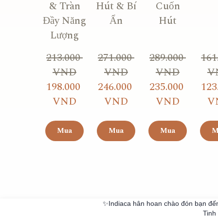
& Tràn
Hút & Bí
Cuốn
Đầy Năng
Ẩn
Hút
Lượng
213.000 
271.000 
289.000 
161.
VND
VND
VND
V
198.000 
246.000 
235.000 
123.
VND
VND
VND
V
Mua
Mua
Mua
M
✨Indiaca hân hoan chào đón bạn đến 
Tinh