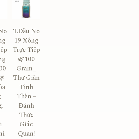
No
T.Dầu No
ng
19 Xông
iếp
Trực Tiếp
ng
🌿100
00
Gram_
🌿
Thư Giãn
ỏa
Tinh
g
Thần –
,
Đánh
g
Thức
i
Giác
hì
Quan!