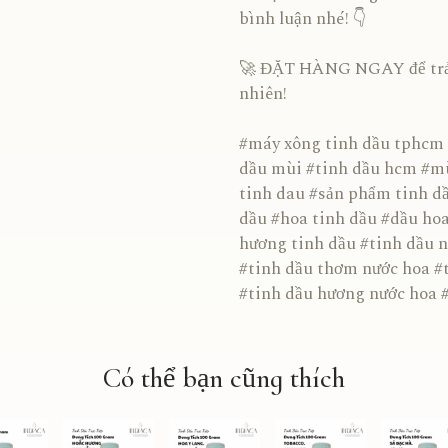
bình luận nhé! 👇
🚀 ĐẶT HÀNG NGAY để trải
nhiên!
#máy xông tinh dầu tphcm 
dầu mùi #tinh dầu hcm #mù
tinh dau #sản phẩm tinh dầ
dầu #hoa tinh dầu #dầu ho
hương tinh dầu #tinh dầu 
#tinh dầu thơm nước hoa #
#tinh dầu hương nước hoa #
Có thể bạn cũng thích