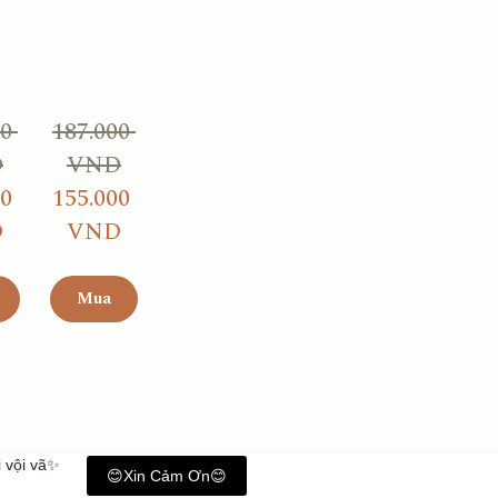
0 
187.000 
D
VND
0 
155.000 
D
VND
Mua
 vội vã✨
😊Xin Cảm Ơn😊