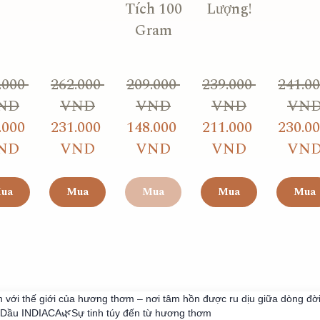
Tích 100
Lượng!
Gram
000 
262.000 
209.000 
239.000 
241.00
ND
VND
VND
VND
VN
000 
231.000 
148.000 
211.000 
230.00
ND
VND
VND
VND
VN
ua
Mua
Mua
Mua
Mua
với thế giới của hương thơm – nơi tâm hồn được ru dịu giữa dòng đời
 Dầu INDIACA🌿Sự tinh túy đến từ hương thơm
Made with