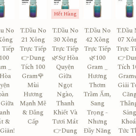
Hết Hàng
ầu No
T.Dầu No
T.Dầu No
T.Dầu No
T.Dầu 
Xông
21 Xông
30 Xông
42 Xông
07 Xô
 Tiếp
Trực Tiếp
Trực Tiếp
Trực Tiếp
Trực T
100
👉Dung
🌿Sự Hòa
🌿100
👉Du
am _
Tích 100
Quyện
Gram _
Tích 1
 Hòa
Gram🌹
Giữa
Hương
Gram
yện
Mùi
Ngọt
Thơm
Giải T
oàn
Hương
Ngào,
Trầm Ấm,
Căn
 Giữa
Mạnh Mẽ
Thanh
Sang
Thẳng
anh
& Đẳng
Khiết Và
Trọng -
Sản
t &
Cấp
Tươi Mát
Nhưng
Khoá
Giãn!
👉Dung
Đầy Năng
Tức T