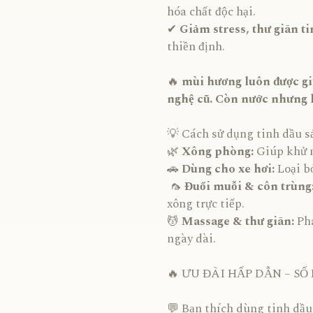
hóa chất độc hại.
✔
Giảm stress, thư giãn t
thiền định.
🔥
mùi hương luôn được gi
nghệ cũ. Còn nước nhưng
💡 Cách sử dụng tinh dầu s
🌿
Xông phòng:
Giúp khử 
🚗
Dùng cho xe hơi:
Loại b
🦟
Đuổi muỗi & côn trùng
xông trực tiếp.
💆
Massage & thư giãn:
Pha
ngày dài.
🔥 ƯU ĐÃI HẤP DẪN – SỐ
💬 Bạn thích dùng tinh dầu