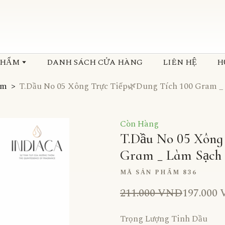
PHẨM
DANH SÁCH CỬA HÀNG
LIÊN HỆ
H
am
T.Dầu No 05 Xông Trực Tiếp🌿Dung Tích 100 Gram _
Còn Hàng
T.Dầu No 05 Xông
Gram _ Làm Sạch 
MÃ SẢN PHẨM 836
211.000 VND
197.000
Trọng Lượng Tinh Dầu