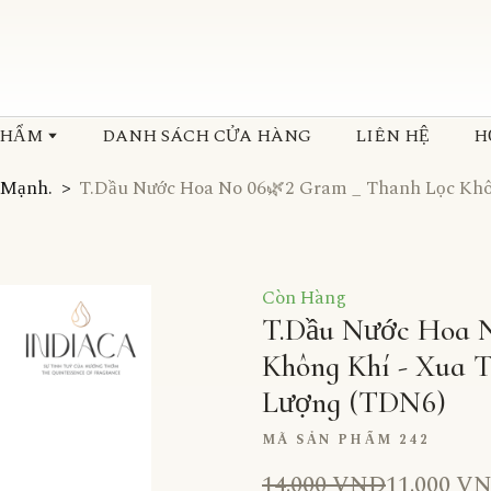
PHẨM
DANH SÁCH CỬA HÀNG
LIÊN HỆ
H
 Mạnh.
T.Dầu Nước Hoa No 06🌿2 Gram _ Thanh Lọc Khô
Còn Hàng
T.Dầu Nước Hoa 
Không Khí - Xua 
Lượng
(TDN6)
MÃ SẢN PHẨM 242
14.000 VND
11.000 V