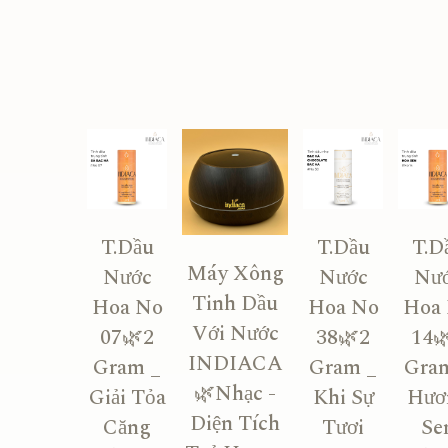
T.Dầu
T.Dầu
T.D
Máy Xông
Nước
Nước
Nư
Tinh Dầu
Hoa No
Hoa No
Hoa
Với Nước
07🌿2
38🌿2
14
INDIACA
Gram _
Gram _
Gra
🌿Nhạc -
Giải Tỏa
Khi Sự
Hươ
Diện Tích
Căng
Tươi
Se