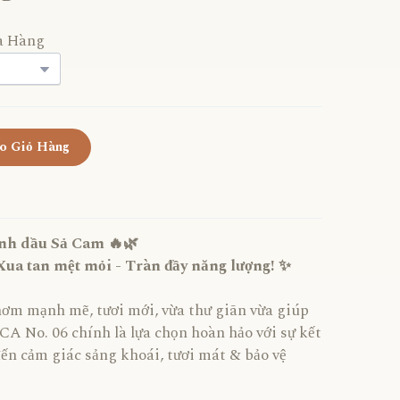
a Hàng
o Giỏ Hàng
nh dầu Sả Cam 🔥🌿
ua tan mệt mỏi - Tràn đầy năng lượng! ✨
ơm mạnh mẽ, tươi mới, vừa thư giãn vừa giúp
A No. 06 chính là lựa chọn hoàn hảo với sự kết
n cảm giác sảng khoái, tươi mát & bảo vệ