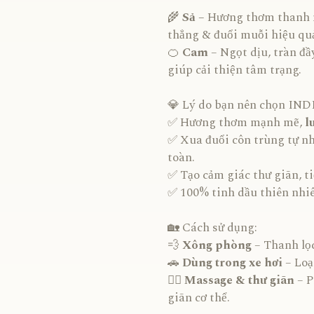
🌾
Sả –
Hương thơm thanh m
thẳng & đuổi muỗi hiệu qu
🍊
Cam
– Ngọt dịu, tràn đầ
giúp cải thiện tâm trạng.
💎 Lý do bạn nên chọn IND
✅ Hương thơm mạnh mẽ,
l
✅ Xua đuổi côn trùng tự nh
toàn.
✅ Tạo cảm giác thư giãn, t
✅ 100% tinh dầu thiên nhiê
🏡 Cách sử dụng:
💨
Xông phòng
– Thanh lọ
🚗
Dùng trong xe hơi
– Loạ
💆‍♀️
Massage & thư giãn
– P
giãn cơ thể.