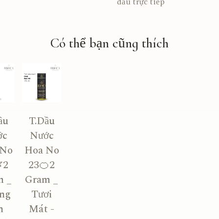
dầu trực tiếp
Có thể bạn cũng thích
ầu
T.Dầu
ớc
Nước
 No
Hoa No
2
23🍊2
m _
Gram _
ng
Tươi
n
Mát -