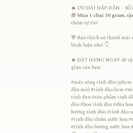
🔥 ƯU ĐÃI HẤP DẪN – SỐ
🎁
Mua 1 chai 30 gram, tặ
thêm tự tin!
💬 Bạn thích sự thanh mát 
bình luận nhé! 👇
🔥 ĐẶT HÀNG NGAY để tận 
gian của bạn!
#máy xông tinh dầu tphcm 
dầu mùi #tinh dầu hcm #mù
tinh dau #sản phẩm tinh dầ
dầu #hoa tinh dầu #dầu ho
hương tinh dầu #tinh dầu 
#tinh dầu thơm nước hoa #
#tinh dầu hương nước hoa #