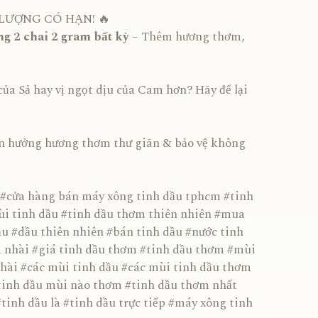
 LƯỢNG CÓ HẠN! 🔥
ng 2 chai 2 gram bất kỳ
– Thêm hương thơm,
của Sả hay vị ngọt dịu của Cam hơn? Hãy để lại
hưởng hương thơm thư giãn & bảo vệ không
#cửa hàng bán máy xông tinh dầu tphcm #tinh
i tinh dầu #tinh dầu thơm thiên nhiên #mua
u #dầu thiên nhiên #bán tinh dầu #nước tinh
a nhài #giá tinh dầu thơm #tinh dầu thơm #mùi
nhài #các mùi tinh dầu #các mùi tinh dầu thơm
tinh dầu mùi nào thơm #tinh dầu thơm nhất
tinh dầu là #tinh dầu trực tiếp #máy xông tinh