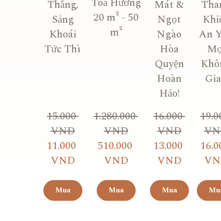
Toả Hương
Thẳng,
Mát &
Tha
20 m² - 50
Sảng
Ngọt
Khiế
m²
Khoái
Ngào
An 
Tức Thì
Hòa
Mọ
Quyện
Khô
Hoàn
Gi
Hảo!
15.000 
1.280.000 
16.000 
19.0
VND
VND
VND
VN
11.000 
510.000 
13.000 
16.0
VND
VND
VND
VN
Mua
Mua
Mua
Mu