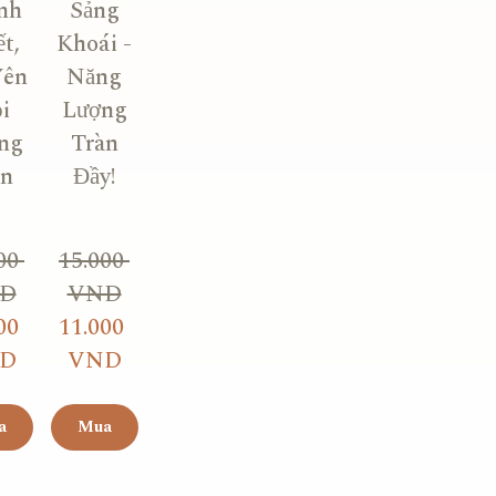
nh
Sảng
t,
Khoái -
Yên
Năng
i
Lượng
ng
Tràn
an
Đầy!
00 
15.000 
D
VND
00 
11.000 
D
VND
a
Mua