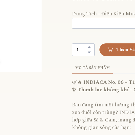
Dung Tích - Điều Kiện Mu
Thêm Và
MÔ TẢ SẢN PHẨM
🌿🔥
INDIACA No. 06 – Ti
✨ Thanh lọc không khí - X
Bạn đang tìm một hương th
xua đuổi côn trùng? INDIAC
hợp giữa Sả & Cam, mang đế
không gian sống của bạn!