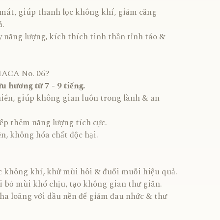
át, giúp thanh lọc không khí, giảm căng
ả.
y năng lượng, kích thích tinh thần tỉnh táo &
IACA No. 06?
ưu hương từ 7 - 9 tiếng.
iên, giúp không gian luôn trong lành & an
iếp thêm năng lượng tích cực.
n, không hóa chất độc hại.
c không khí, khử mùi hôi & đuổi muỗi hiệu quả.
i bỏ mùi khó chịu, tạo không gian thư giãn.
ha loãng với dầu nền để giảm đau nhức & thư