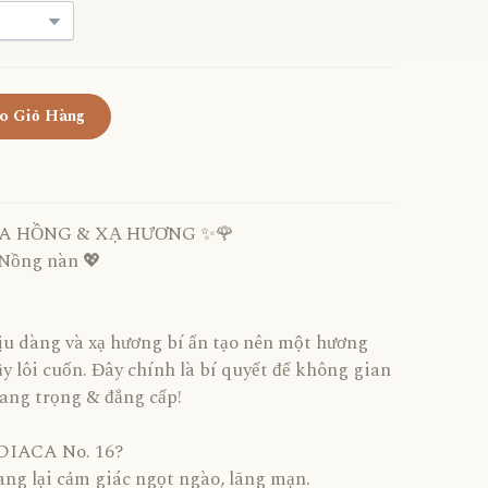
o Giỏ Hàng
HOA HỒNG & XẠ HƯƠNG ✨🌹
 Nồng nàn 💖
ịu dàng và xạ hương bí ẩn tạo nên một hương
 lôi cuốn. Đây chính là bí quyết để không gian
sang trọng & đẳng cấp!
NDIACA No. 16?
ng lại cảm giác ngọt ngào, lãng mạn.