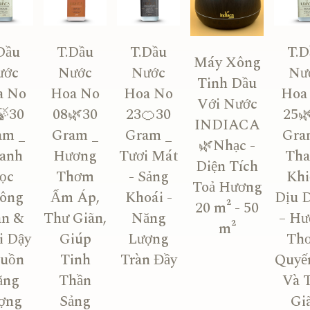
Dầu
T.Dầu
T.Dầu
T.D
Máy Xông
ước
Nước
Nước
Nư
Tinh Dầu
a No
Hoa No
Hoa No
Hoa
Với Nước
🍃30
08🌿30
23🍊30
25
INDIACA
am _
Gram _
Gram _
Gra
🌿Nhạc -
anh
Hương
Tươi Mát
Tha
Diện Tích
ọc
Thơm
- Sảng
Khi
Toả Hương
ông
Ấm Áp,
Khoái -
Dịu 
20 m² - 50
an &
Thư Giãn,
Năng
– Hư
m²
i Dậy
Giúp
Lượng
Th
uồn
Tinh
Tràn Đầy
Quyế
ăng
Thần
Và 
ợng
Sảng
Gi