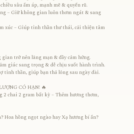
 chiều sâu ấm áp, mạnh mẽ & quyến rũ.
iếng – Giữ không gian luôn thơm ngát & sang
m xúc – Giúp tinh thần thư thái, cải thiện tâm
 gian trở nên lãng mạn & đầy cảm hứng.
cảm giác sang trọng & dễ chịu suốt hành trình.
rợ tinh thần, giúp bạn thả lỏng sau ngày dài.
 LƯỢNG CÓ HẠN! 🔥
ng 2 chai 2 gram bất kỳ – Thêm hương thơm,
n? Hoa hồng ngọt ngào hay Xạ hương bí ẩn?