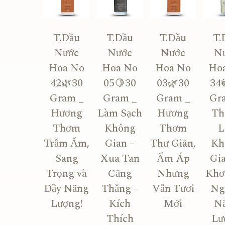
T.Dầu
T.Dầu
T.Dầu
T.
Nước
Nước
Nước
N
Hoa No
Hoa No
Hoa No
Ho
42🌿30
05🍋30
03🌿30
34
Gram _
Gram _
Gram _
Gr
Hương
Làm Sạch
Hương
Th
Thơm
Không
Thơm
L
Trầm Ấm,
Gian –
Thư Giãn,
Kh
Sang
Xua Tan
Ấm Áp
Gi
Trọng và
Căng
Nhưng
Khơ
Đầy Năng
Thẳng –
Vẫn Tươi
Ng
Lượng!
Kích
Mới
N
Thích
Lư