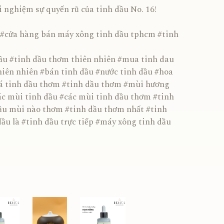
ghiệm sự quyến rũ của tinh dầu No. 16!
#cửa hàng bán máy xông tinh dầu tphcm #tinh
ầu #tinh dầu thơm thiên nhiên #mua tinh dau
hiên nhiên #bán tinh dầu #nước tinh dầu #hoa
iá tinh dầu thơm #tinh dầu thơm #mùi hương
ác mùi tinh dầu #các mùi tinh dầu thơm #tinh
ầu mùi nào thơm #tinh dầu thơm nhất #tinh
ầu là #tinh dầu trực tiếp #máy xông tinh dầu