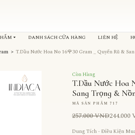
PHẨM
DANH SÁCH CỬA HÀNG
LIÊN HỆ
H
Gram
T.Dầu Nước Hoa No 16🌹30 Gram _ Quyến Rũ & Sa
Còn Hàng
T.Dầu Nước Hoa 
Sang Trọng & Nồ
MÃ SẢN PHẨM 717
257.000 VND
244.000
Dung Tích - Điều Kiện Mu