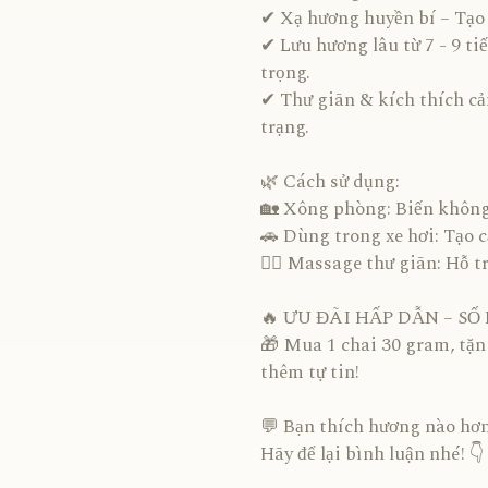
✔ Xạ hương huyền bí – Tạo
✔ Lưu hương lâu từ 7 - 9 t
trọng.
✔ Thư giãn & kích thích cả
trạng.
🌿 Cách sử dụng:
🏡 Xông phòng: Biến không
🚗 Dùng trong xe hơi: Tạo 
💆‍♀️ Massage thư giãn: Hỗ t
🔥 ƯU ĐÃI HẤP DẪN – SỐ
🎁 Mua 1 chai 30 gram, tặ
thêm tự tin!
💬 Bạn thích hương nào hơ
Hãy để lại bình luận nhé! 👇