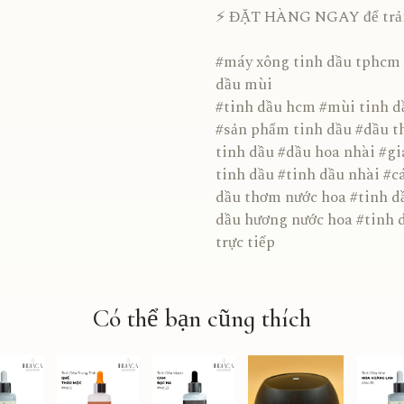
⚡ ĐẶT HÀNG NGAY để trải n
#máy xông tinh dầu tphcm 
dầu mùi
#tinh dầu hcm #mùi tinh d
#sản phẩm tinh dầu #dầu t
tinh dầu #dầu hoa nhài #g
tinh dầu #tinh dầu nhài #c
dầu thơm nước hoa #tinh d
dầu hương nước hoa #tinh d
trực tiếp
Có thể bạn cũng thích