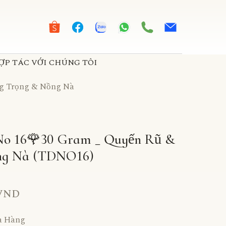
ỢP TÁC VỚI CHÚNG TÔI
ng Trọng & Nồng Nà
No 16🌹30 Gram _ Quyến Rũ &
ng Nà
(TDNO16)
 VND
a Hàng