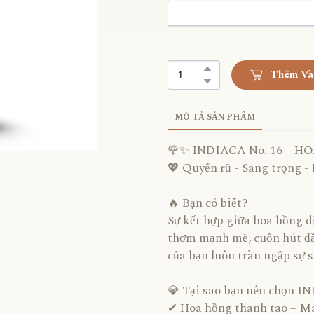
Thêm Và
MÔ TẢ SẢN PHẨM
🌹✨ INDIACA No. 16 – 
💖 Quyến rũ - Sang trọng -
🔥 Bạn có biết?
Sự kết hợp giữa hoa hồng d
thơm mạnh mẽ, cuốn hút đầy
của bạn luôn tràn ngập sự 
💎 Tại sao bạn nên chọn I
✔ Hoa hồng thanh tao – Ma