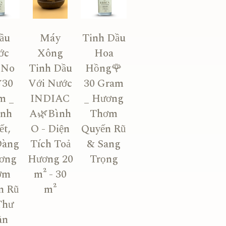
ầu
Máy
Tinh Dầu
ớc
Xông
Hoa
 No
Tinh Dầu
Hồng🌹
30
Với Nước
30 Gram
m _
INDIAC
_ Hương
nh
A🌿Bình
Thơm
ết,
O - Diện
Quyến Rũ
Dàng
Tích Toả
& Sang
ơng
Hương 20
Trọng
ơm
m² - 30
n Rũ
m²
Thư
ãn