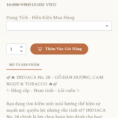
16.000 VND
10.000 VND
Dung Tích - Điều Kiện Mua Hàng
Thêm Vào Giỏ Hàng
MÔ TẢ SẢN PHẨM
🌿🔥 INDIACA No. 28 – GỖ ĐÀN HƯƠNG, CAM
NGỌT & TOBACCO 🔥🌿
✨ Đẳng cấp – Nam tính – Lôi cuốn ✨
Bạn đang tìm kiếm một mùi hương thể hiện sự
mạnh mẽ, quyền lực nhưng vẫn tinh tế? INDIACA
No. 28 chính là lựa chọn hoàn hảo dành cho bạn!