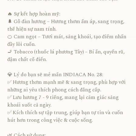
🔥 Sự kết hợp hoàn mỹ:
🌲 Gỗ đàn hương – Hương thơm ấm áp, sang trọng,
thể hiện sự nam tính.
🍊 Cam ngọt – Tươi mát, sảng khoái, tạo điểm nhấn
đầy lôi cuốn.
🚬 Tobacco (thuốc lá phương Tây) – Bí ẩn, quyến rũ,
đậm chất cổ điển.
💎 Lý do bạn sẽ mê mẩn INDIACA No. 28:
✅ Hương thơm mạnh mẽ & sang trọng, phù hợp với
những ai yêu thích phong cách đẳng cấp.
✅ Lưu hương 7 - 9 tiếng, mang lại cảm giác sảng
khoái suốt cả ngày.
✅ Kích thích sự tập trung, giúp bạn tự tin và cuốn
hút hơn trong công việc & cuộc sống.
🌿 Cách sử dụng: