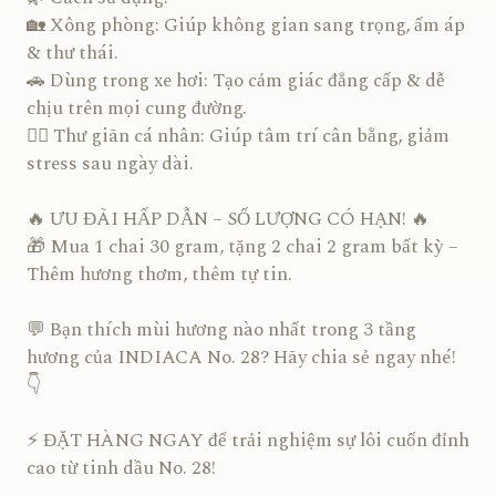
🏡 Xông phòng: Giúp không gian sang trọng, ấm áp
& thư thái.
🚗 Dùng trong xe hơi: Tạo cảm giác đẳng cấp & dễ
chịu trên mọi cung đường.
💆‍♂️ Thư giãn cá nhân: Giúp tâm trí cân bằng, giảm
stress sau ngày dài.
🔥 ƯU ĐÃI HẤP DẪN – SỐ LƯỢNG CÓ HẠN! 🔥
🎁 Mua 1 chai 30 gram, tặng 2 chai 2 gram bất kỳ –
Thêm hương thơm, thêm tự tin.
💬 Bạn thích mùi hương nào nhất trong 3 tầng
hương của INDIACA No. 28? Hãy chia sẻ ngay nhé!
👇
⚡ ĐẶT HÀNG NGAY để trải nghiệm sự lôi cuốn đỉnh
cao từ tinh dầu No. 28!