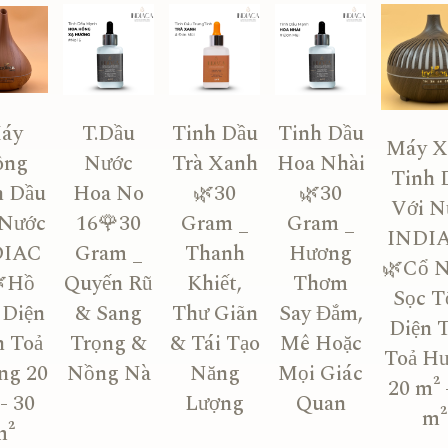
áy
T.Dầu
Tinh Dầu
Tinh Dầu
Máy X
ông
Nước
Trà Xanh
Hoa Nhài
Tinh 
h Dầu
Hoa No
🌿30
🌿30
Với N
 Nước
16🌹30
Gram _
Gram _
INDI
DIAC
Gram _
Thanh
Hương
🌿Cổ 
Hồ
Quyến Rũ
Khiết,
Thơm
Sọc Tố
 Diện
& Sang
Thư Giãn
Say Đắm,
Diện 
h Toả
Trọng &
& Tái Tạo
Mê Hoặc
Toả H
ng 20
Nồng Nà
Năng
Mọi Giác
20 m² 
- 30
Lượng
Quan
m²
m²