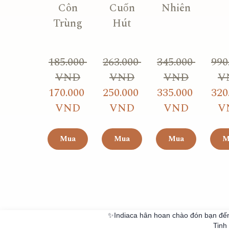
Côn
Cuốn
Nhiên
Trùng
Hút
185.000 
263.000 
345.000 
990.
VND
VND
VND
V
170.000 
250.000 
335.000 
320.
VND
VND
VND
V
Mua
Mua
Mua
M
✨Indiaca hân hoan chào đón bạn đến 
Tinh