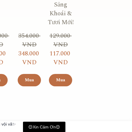
Sảng
Khoái &
Tươi Mới!
000 
354.000 
129.000 
D
VND
VND
00 
348.000 
117.000 
D
VND
VND
a
Mua
Mua
 vội vã✨
😊Xin Cảm Ơn😊