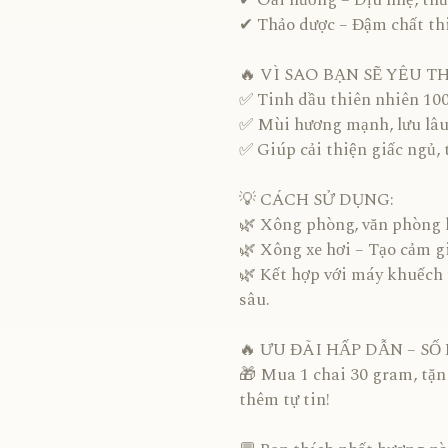
✔ Oải hương – Dịu nhẹ, thư
✔ Thảo dược – Đậm chất thi
🔥 VÌ SAO BẠN SẼ YÊU T
✅ Tinh dầu thiên nhiên 100
✅ Mùi hương mạnh, lưu lâu t
✅ Giúp cải thiện giấc ngủ, 
💡 CÁCH SỬ DỤNG:
🌿 Xông phòng, văn phòng l
🌿 Xông xe hơi – Tạo cảm gi
🌿 Kết hợp với máy khuếch 
sâu.
🔥 ƯU ĐÃI HẤP DẪN – SỐ
🎁 Mua 1 chai 30 gram, tặ
thêm tự tin!