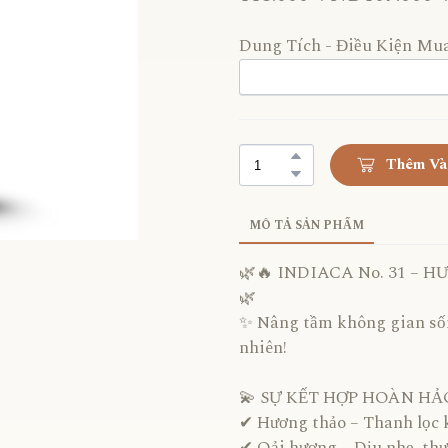
Dung Tích - Điều Kiện Mu
Thêm Và
MÔ TẢ SẢN PHẨM
🌿🔥 INDIACA No. 31 –
🌿
✨ Nâng tầm không gian sốn
nhiên!
💫 SỰ KẾT HỢP HOÀN HẢ
✔ Hương thảo – Thanh lọc k