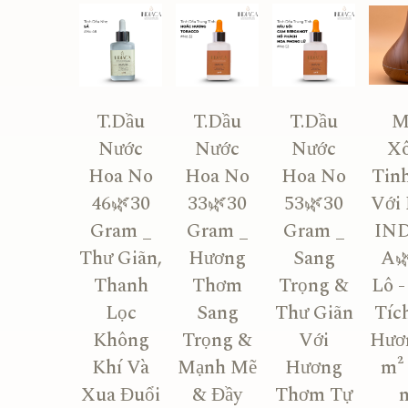
T.Dầu
T.Dầu
T.Dầu
M
Nước
Nước
Nước
X
Hoa No
Hoa No
Hoa No
Tin
46🌿30
33🌿30
53🌿30
Với
Gram _
Gram _
Gram _
IN
Thư Giãn,
Hương
Sang
A
Thanh
Thơm
Trọng &
Lô -
Lọc
Sang
Thư Giãn
Tíc
Không
Trọng &
Với
Hươ
Khí Và
Mạnh Mẽ
Hương
m² 
Xua Đuổi
& Đầy
Thơm Tự