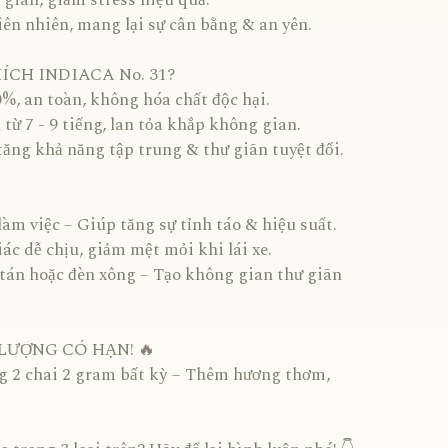
 giãn, giảm stress hiệu quả.
ên nhiên, mang lại sự cân bằng & an yên.
HÍCH INDIACA No. 31?
%, an toàn, không hóa chất độc hại.
ừ 7 - 9 tiếng, lan tỏa khắp không gian.
tăng khả năng tập trung & thư giãn tuyệt đối.
àm việc – Giúp tăng sự tỉnh táo & hiệu suất.
ác dễ chịu, giảm mệt mỏi khi lái xe.
tán hoặc đèn xông – Tạo không gian thư giãn
 LƯỢNG CÓ HẠN! 🔥
ng 2 chai 2 gram bất kỳ – Thêm hương thơm,