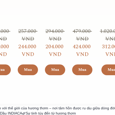
000 
257.000 
294.000 
479.000 
1.020.
ND
VND
VND
VND
VN
000 
244.000 
204.000 
424.000 
312.0
ND
VND
VND
VND
VN
ua
Mua
Mua
Mua
Mu
với thế giới của hương thơm – nơi tâm hồn được ru dịu giữa dòng đời
 Dầu INDIACA🌿Sự tinh túy đến từ hương thơm
Made with