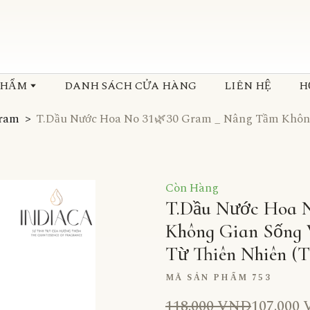
PHẨM
DANH SÁCH CỬA HÀNG
LIÊN HỆ
H
Gram
T.Dầu Nước Hoa No 31🌿30 Gram _ Nâng Tầm Khôn
Còn Hàng
T.Dầu Nước Hoa 
Không Gian Sống 
Từ Thiên Nhiên
(T
MÃ SẢN PHẨM 753
118.000 VND
107.000