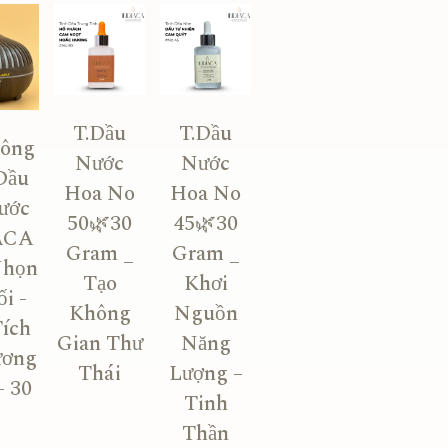
T.Dầu
T.Dầu
ông
Nước
Nước
Dầu
Hoa No
Hoa No
ước
50🌿30
45🌿30
ACA
Gram _
Gram _
Nhọn
Tạo
Khơi
i -
Không
Nguồn
Tích
Gian Thư
Năng
ương
Thái
Lượng –
- 30
Tinh
Thần