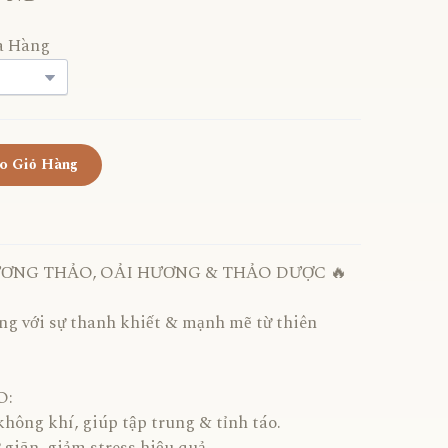
a Hàng
o Giỏ Hàng
 HƯƠNG THẢO, OẢI HƯƠNG & THẢO DƯỢC 🔥
g với sự thanh khiết & mạnh mẽ từ thiên
O:
hông khí, giúp tập trung & tỉnh táo.