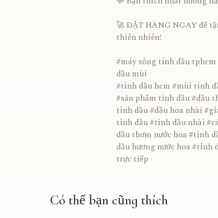
💬 Bạn thích nhất hương nào
🚀 ĐẶT HÀNG NGAY để tận
thiên nhiên!
#máy xông tinh dầu tphcm 
dầu mùi
#tinh dầu hcm #mùi tinh d
#sản phẩm tinh dầu #dầu t
tinh dầu #dầu hoa nhài #g
tinh dầu #tinh dầu nhài #c
dầu thơm nước hoa #tinh d
dầu hương nước hoa #tinh d
trực tiếp
Có thể bạn cũng thích