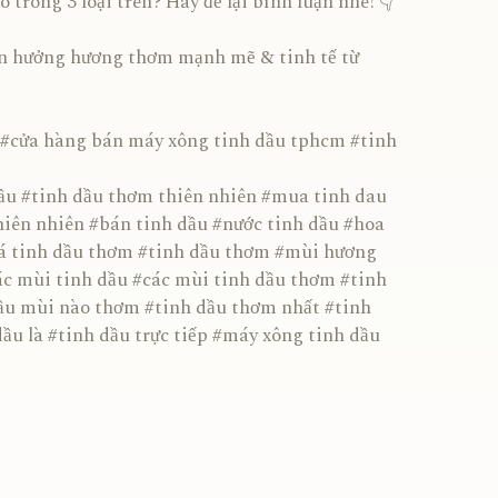
 trong 3 loại trên? Hãy để lại bình luận nhé! 👇
 hưởng hương thơm mạnh mẽ & tinh tế từ
#cửa hàng bán máy xông tinh dầu tphcm #tinh
ầu #tinh dầu thơm thiên nhiên #mua tinh dau
hiên nhiên #bán tinh dầu #nước tinh dầu #hoa
iá tinh dầu thơm #tinh dầu thơm #mùi hương
ác mùi tinh dầu #các mùi tinh dầu thơm #tinh
ầu mùi nào thơm #tinh dầu thơm nhất #tinh
ầu là #tinh dầu trực tiếp #máy xông tinh dầu