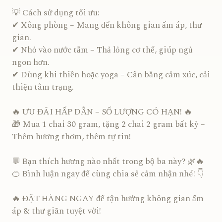
💡 Cách sử dụng tối ưu:
✔ Xông phòng – Mang đến không gian ấm áp, thư
giãn.
✔ Nhỏ vào nước tắm – Thả lỏng cơ thể, giúp ngủ
ngon hơn.
✔ Dùng khi thiền hoặc yoga – Cân bằng cảm xúc, cải
thiện tâm trạng.
🔥 ƯU ĐÃI HẤP DẪN – SỐ LƯỢNG CÓ HẠN! 🔥
🎁 Mua 1 chai 30 gram, tặng 2 chai 2 gram bất kỳ –
Thêm hương thơm, thêm tự tin!
💬 Bạn thích hương nào nhất trong bộ ba này? 🌿🔥
🍊 Bình luận ngay để cùng chia sẻ cảm nhận nhé! 👇
🔥 ĐẶT HÀNG NGAY để tận hưởng không gian ấm
áp & thư giãn tuyệt vời!