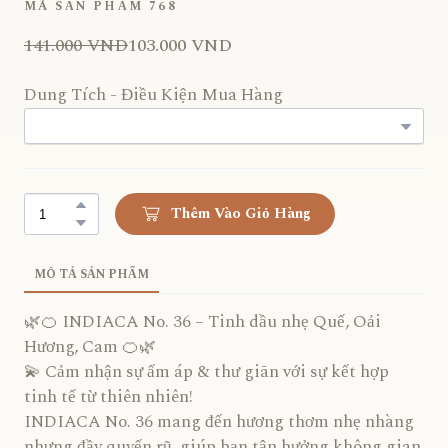
MÃ SẢN PHẨM 768
141.000 VND
103.000 VND
Dung Tích - Điều Kiện Mua Hàng
Thêm Vào Giỏ Hàng
MÔ TẢ SẢN PHẨM
🌿🍊 INDIACA No. 36 – Tinh dầu nhẹ Quế, Oải
Hương, Cam 🍊🌿
💫 Cảm nhận sự ấm áp & thư giãn với sự kết hợp
tinh tế từ thiên nhiên!
INDIACA No. 36 mang đến hương thơm nhẹ nhàng
nhưng đầy quyến rũ, giúp bạn tận hưởng không gian