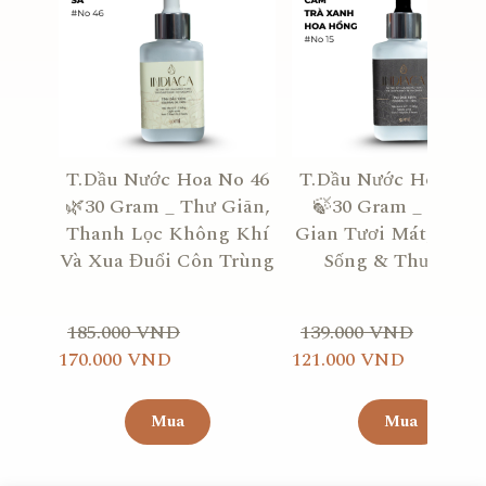
T.Dầu Nước Hoa No 46
T.Dầu Nước Hoa No 
🌿30 Gram _ Thư Giãn,
🍃30 Gram _ Khôn
Thanh Lọc Không Khí
Gian Tươi Mát, Đầy 
Và Xua Đuổi Côn Trùng
Sống & Thư Giãn
185.000 VND
139.000 VND
170.000 VND
121.000 VND
Mua
Mua