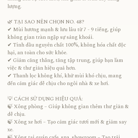
lượng.
🌿 TẠI SAO NÊN CHỌN NO. 48?
✔ Mùi hương mạnh & lưu lâu từ 7 - 9 tiếng, giúp
không gian tràn ngập sự sảng khoái.
✔ Tinh dầu nguyên chất 100%, không hóa chất độc
hại, an toàn cho sức khỏe.
✔ Giảm căng thẳng, tăng tập trung, giúp bạn làm
việc & thư giãn hiệu quả hơn.
✔ Thanh lọc không khí, khử mùi khó chịu, mang
đến cảm giác dễ chịu cho ngôi nhà & xe hơi.
💡 CÁCH SỬ DỤNG HIỆU QUẢ:
🍃 Xông phòng – Giúp không gian thêm thư giãn &
dễ chịu.
🍃 Xông xe hơi – Tạo cảm giác tươi mới & giảm say
xe.
🍃 Xông tại quán cafe, spa, showroom – Tạo trải