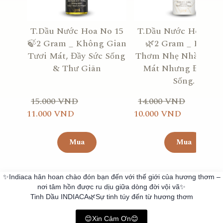
T.Dầu Nước Hoa No 15
T.Dầu Nước Hoa No 
🍃2 Gram _ Không Gian
🌿2 Gram _ Hương
Tươi Mát, Đầy Sức Sống
Thơm Nhẹ Nhàng, Tư
& Thư Giãn
Mát Nhưng Đầy Sứ
Sống.
15.000 VND
14.000 VND
11.000 VND
10.000 VND
Mua
Mua
✨Indiaca hân hoan chào đón bạn đến với thế giới của hương thơm –
nơi tâm hồn được ru dịu giữa dòng đời vội vã✨
Tinh Dầu INDIACA🌿Sự tinh túy đến từ hương thơm
😊Xin Cảm Ơn😊
Made with