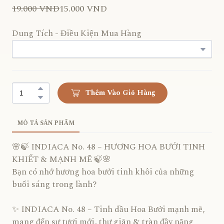
19.000 VND
15.000 VND
Dung Tích - Điều Kiện Mua Hàng
Thêm Vào Giỏ Hàng
MÔ TẢ SẢN PHẨM
🌸🍃 INDIACA No. 48 – HƯƠNG HOA BƯỞI TINH
KHIẾT & MẠNH MẼ 🍃🌸
Bạn có nhớ hương hoa bưởi tinh khôi của những
buổi sáng trong lành?
✨ INDIACA No. 48 – Tinh dầu Hoa Bưởi mạnh mẽ,
mang đến sự tươi mới, thư giãn & tràn đầy năng