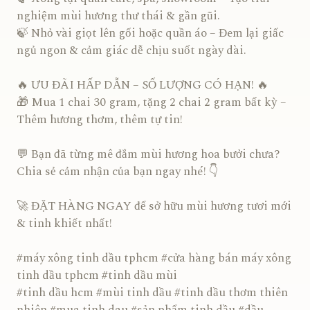
nghiệm mùi hương thư thái & gần gũi.
🍃 Nhỏ vài giọt lên gối hoặc quần áo – Đem lại giấc
ngủ ngon & cảm giác dễ chịu suốt ngày dài.
🔥 ƯU ĐÃI HẤP DẪN – SỐ LƯỢNG CÓ HẠN! 🔥
🎁 Mua 1 chai 30 gram, tặng 2 chai 2 gram bất kỳ –
Thêm hương thơm, thêm tự tin!
💬 Bạn đã từng mê đắm mùi hương hoa bưởi chưa?
Chia sẻ cảm nhận của bạn ngay nhé! 👇
🚀 ĐẶT HÀNG NGAY để sở hữu mùi hương tươi mới
& tinh khiết nhất!
#máy xông tinh dầu tphcm #cửa hàng bán máy xông
tinh dầu tphcm #tinh dầu mùi
#tinh dầu hcm #mùi tinh dầu #tinh dầu thơm thiên