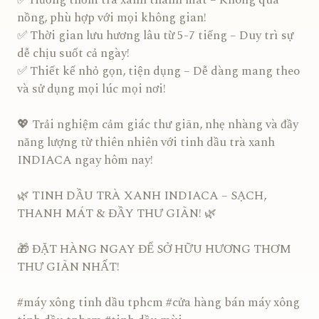
✅ Hương thơm trà xanh thanh mát – Không quá
nồng, phù hợp với mọi không gian!
✅ Thời gian lưu hương lâu từ 5-7 tiếng – Duy trì sự
dễ chịu suốt cả ngày!
✅ Thiết kế nhỏ gọn, tiện dụng – Dễ dàng mang theo
và sử dụng mọi lúc mọi nơi!
💖 Trải nghiệm cảm giác thư giãn, nhẹ nhàng và đầy
năng lượng từ thiên nhiên với tinh dầu trà xanh
INDIACA ngay hôm nay!
🌿 TINH DẦU TRÀ XANH INDIACA – SẠCH,
THANH MÁT & ĐẦY THƯ GIÃN! 🌿
🎁 ĐẶT HÀNG NGAY ĐỂ SỞ HỮU HƯƠNG THƠM
THƯ GIÃN NHẤT!
#máy xông tinh dầu tphcm #cửa hàng bán máy xông