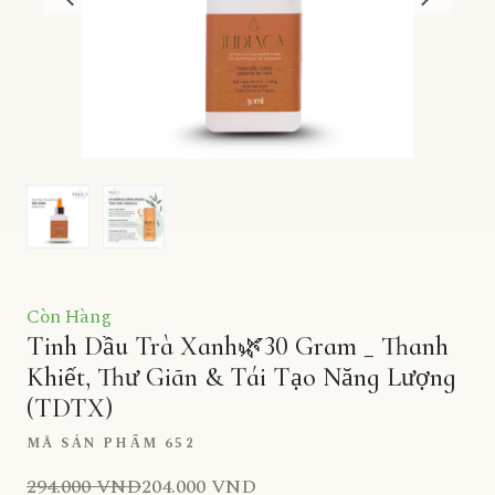
Còn Hàng
Tinh Dầu Trà Xanh🌿30 Gram _ Thanh
Khiết, Thư Giãn & Tái Tạo Năng Lượng
(TDTX)
MÃ SẢN PHẨM 652
294.000 VND
204.000 VND