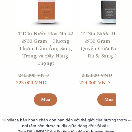
T.Dầu Nước Hoa No 42
T.Dầu Nước Hoa No 
🌿30 Gram _ Hương
🌿30 Gram _ Sự Hò
Thơm Trầm Ấm, Sang
Quyện Giữa Nét Quy
Trọng và Đầy Năng
Rũ & Sang Trọng!
Lượng!
246.000 VND
235.000 VND
225.000 VND
224.000 VND
Mua
Mua
✨Indiaca hân hoan chào đón bạn đến với thế giới của hương thơm –
nơi tâm hồn được ru dịu giữa dòng đời vội vã✨
Tinh Dầu INDIACA🌿Sự tinh túy đến từ hương thơm