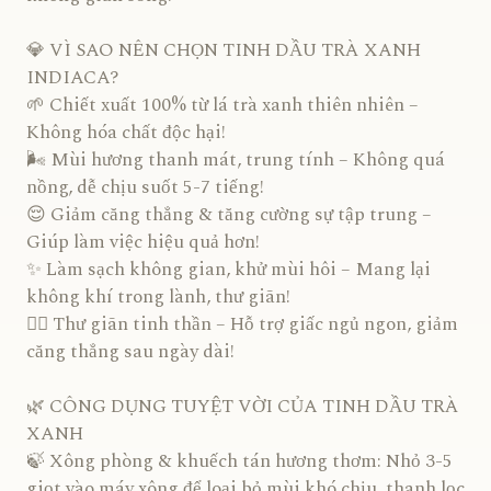
💎 VÌ SAO NÊN CHỌN TINH DẦU TRÀ XANH
INDIACA?
🌱 Chiết xuất 100% từ lá trà xanh thiên nhiên –
Không hóa chất độc hại!
🌬️ Mùi hương thanh mát, trung tính – Không quá
nồng, dễ chịu suốt 5-7 tiếng!
😌 Giảm căng thẳng & tăng cường sự tập trung –
Giúp làm việc hiệu quả hơn!
✨ Làm sạch không gian, khử mùi hôi – Mang lại
không khí trong lành, thư giãn!
💆‍♀️ Thư giãn tinh thần – Hỗ trợ giấc ngủ ngon, giảm
căng thẳng sau ngày dài!
🌿 CÔNG DỤNG TUYỆT VỜI CỦA TINH DẦU TRÀ
XANH
🍃 Xông phòng & khuếch tán hương thơm: Nhỏ 3-5
giọt vào máy xông để loại bỏ mùi khó chịu, thanh lọc