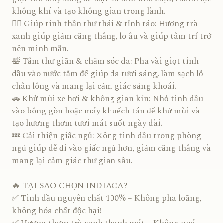
không khí và tạo không gian trong lành.
🧘‍♂️ Giúp tinh thần thư thái & tỉnh táo: Hương trà
xanh giúp giảm căng thẳng, lo âu và giúp tâm trí trở
nên minh mẫn.
🛀 Tắm thư giãn & chăm sóc da: Pha vài giọt tinh
dầu vào nước tắm để giúp da tươi sáng, làm sạch lỗ
chân lông và mang lại cảm giác sảng khoái.
🚗 Khử mùi xe hơi & không gian kín: Nhỏ tinh dầu
vào bông gòn hoặc máy khuếch tán để khử mùi và
tạo hương thơm tươi mát suốt ngày dài.
💤 Cải thiện giấc ngủ: Xông tinh dầu trong phòng
ngủ giúp dễ đi vào giấc ngủ hơn, giảm căng thẳng và
mang lại cảm giác thư giãn sâu.
🔥 TẠI SAO CHỌN INDIACA?
✅ Tinh dầu nguyên chất 100% – Không pha loãng,
không hóa chất độc hại!